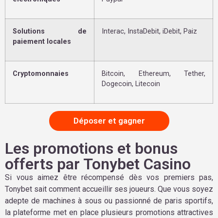
Solutions de
Interac, InstaDebit, iDebit, Paiz
paiement locales
Cryptomonnaies
Bitcoin, Ethereum, Tether,
Dogecoin, Litecoin
Déposer et gagner
Les promotions et bonus
offerts par Tonybet Casino
Si vous aimez être récompensé dès vos premiers pas,
Tonybet sait comment accueillir ses joueurs. Que vous soyez
adepte de machines à sous ou passionné de paris sportifs,
la plateforme met en place plusieurs promotions attractives