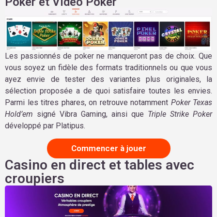
Poker et Vidéo Poker
Les passionnés de poker ne manqueront pas de choix. Que
vous soyez un fidèle des formats traditionnels ou que vous
ayez envie de tester des variantes plus originales, la
sélection proposée a de quoi satisfaire toutes les envies.
Parmi les titres phares, on retrouve notamment
Poker Texas
Hold’em
signé Vibra Gaming, ainsi que
Triple Strike Poker
développé par Platipus.
Commencer à jouer
Casino en direct et tables avec
croupiers