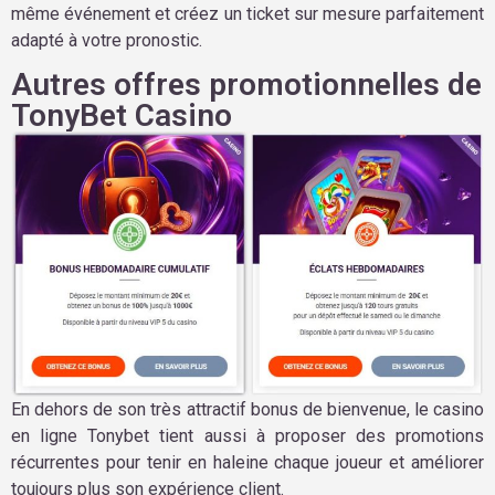
même événement et créez un ticket sur mesure parfaitement
adapté à votre pronostic.
Autres offres promotionnelles de
TonyBet Casino
En dehors de son très attractif bonus de bienvenue, le casino
en ligne Tonybet tient aussi à proposer des promotions
récurrentes pour tenir en haleine chaque joueur et améliorer
toujours plus son expérience client.