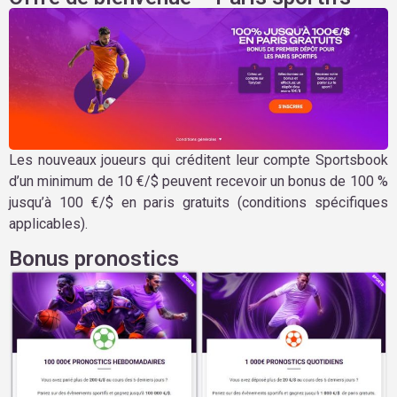
Les nouveaux joueurs qui créditent leur compte Sportsbook
d’un minimum de 10 €/$ peuvent recevoir un bonus de 100 %
jusqu’à 100 €/$ en paris gratuits (conditions spécifiques
applicables).
Bonus pronostics