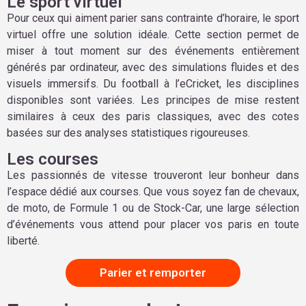
Le sport virtuel
Pour ceux qui aiment parier sans contrainte d’horaire, le sport
virtuel offre une solution idéale. Cette section permet de
miser à tout moment sur des événements entièrement
générés par ordinateur, avec des simulations fluides et des
visuels immersifs. Du football à l’eCricket, les disciplines
disponibles sont variées. Les principes de mise restent
similaires à ceux des paris classiques, avec des cotes
basées sur des analyses statistiques rigoureuses.
Les courses
Les passionnés de vitesse trouveront leur bonheur dans
l’espace dédié aux courses. Que vous soyez fan de chevaux,
de moto, de Formule 1 ou de Stock-Car, une large sélection
d’événements vous attend pour placer vos paris en toute
liberté.
Parier et remporter