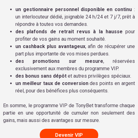
un gestionnaire personnel disponible en continu
:
un interlocuteur dédié, joignable 24 h/24 et 7 j/7, prêt à
répondre à toutes vos demandes.
des plafonds de retrait revus à la hausse
pour
profiter de vos gains au moment souhaité.
un cashback plus avantageux
, afin de récupérer une
part plus importante de vos mises perdues.
des promotions sur mesure
, réservées
exclusivement aux membres du programme VIP.
des bonus sans dépôt
et autres privilèges spéciaux.
un meilleur taux de conversion
des points en argent
réel, pour des bénéfices plus conséquents.
En somme, le programme VIP de TonyBet transforme chaque
partie en une opportunité de cumuler non seulement des
gains, mais aussi des avantages sur mesure.
Devenir VIP