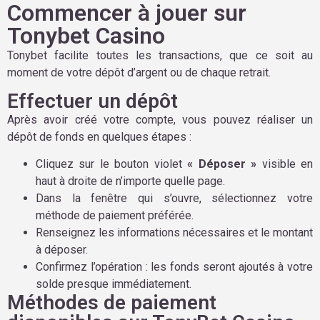
Commencer à jouer sur
Tonybet Casino
Tonybet facilite toutes les transactions, que ce soit au
moment de votre dépôt d’argent ou de chaque retrait.
Effectuer un dépôt
Après avoir créé votre compte, vous pouvez réaliser un
dépôt de fonds en quelques étapes :
Cliquez sur le bouton violet
« Déposer »
visible en
haut à droite de n’importe quelle page.
Dans la fenêtre qui s’ouvre, sélectionnez votre
méthode de paiement préférée.
Renseignez les informations nécessaires et le montant
à déposer.
Confirmez l’opération : les fonds seront ajoutés à votre
solde presque immédiatement.
Méthodes de paiement