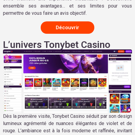
ensemble ses avantages… et ses limites pour vous
permettre de vous faire un avis objectif.
Découvrir
L’univers Tonybet Casino
Dès la première visite, Tonybet Casino séduit par son design
lumineux agrémenté de nuances élégantes de violet et de
rouge. L’ambiance est à la fois moderne et raffinée, invitant