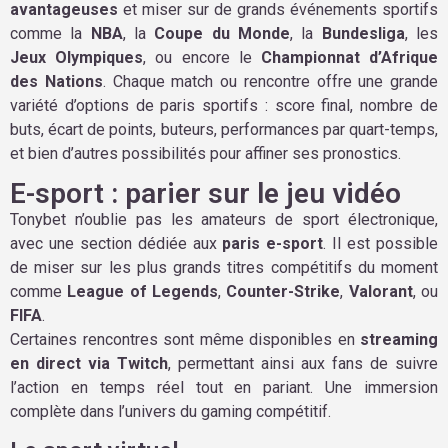
avantageuses
et miser sur de grands événements sportifs
comme la
NBA
, la
Coupe du Monde
, la
Bundesliga
, les
Jeux Olympiques
, ou encore le
Championnat d’Afrique
des Nations
. Chaque match ou rencontre offre une grande
variété d’options de paris sportifs : score final, nombre de
buts, écart de points, buteurs, performances par quart-temps,
et bien d’autres possibilités pour affiner ses pronostics.
E-sport : parier sur le jeu vidéo
Tonybet n’oublie pas les amateurs de sport électronique,
avec une section dédiée aux
paris e-sport
. Il est possible
de miser sur les plus grands titres compétitifs du moment
comme
League of Legends
,
Counter-Strike
,
Valorant
, ou
FIFA
.
Certaines rencontres sont même disponibles en
streaming
en direct via Twitch
, permettant ainsi aux fans de suivre
l’action en temps réel tout en pariant. Une immersion
complète dans l’univers du gaming compétitif.