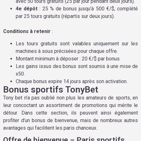
avec 50 tours gratuits (25 par jour pendant deux jours).
4e dépôt
: 25 % de bonus jusqu’à 500 €/$, complété
par 25 tours gratuits (répartis sur deux jours).
Conditions à retenir
:
Les tours gratuits sont valables uniquement sur les
machines à sous précisées pour chaque offre.
Montant minimum à déposer : 20 €/$ par bonus.
Les gains issus des bonus sont soumis à une mise de
x50.
Chaque bonus expire 14 jours après son activation.
Bonus sportifs TonyBet
Tony bet n’a pas oublié non plus les amateurs de sports, en
leur concoctant un assortiment de promotions qui mérite le
détour. Dans cette section, ils peuvent ainsi également
profiter d’un bonus de bienvenue, mais de nombreux autres
avantages qui facilitent les paris chanceux.
Offre de bienvenue – Paris sportifs