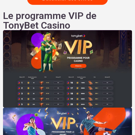
Le programme VIP de
TonyBet Casino